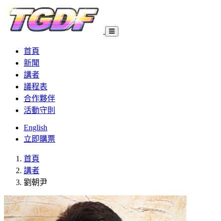
首頁
新聞
講者
議程表
合作夥伴
活動守則
English
立即購票
首頁
講者
劉朝尹