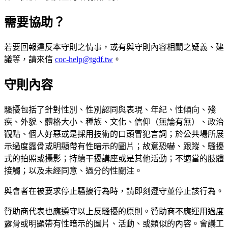
需要協助？
若要回報違反本守則之情事，或有與守則內容相關之疑義、建
議等，請來信
coc-help@tgdf.tw
。
守則內容
騷擾包括了針對性別、性別認同與表現、年紀、性傾向、殘
疾、外貌、體格大小、種族、文化、信仰（無論有無）、政治
觀點、個人好惡或是採用技術的口頭冒犯言詞；於公共場所展
示過度露骨或明顯帶有性暗示的圖片；故意恐嚇、跟蹤、騷擾
式的拍照或攝影；持續干擾講座或是其他活動；不適當的肢體
接觸；以及未經同意、過分的性關注。
與會者在被要求停止騷擾行為時，請即刻遵守並停止該行為。
贊助商代表也應遵守以上反騷擾的原則。贊助商不應運用過度
露骨或明顯帶有性暗示的圖片、活動、或類似的內容。會議工