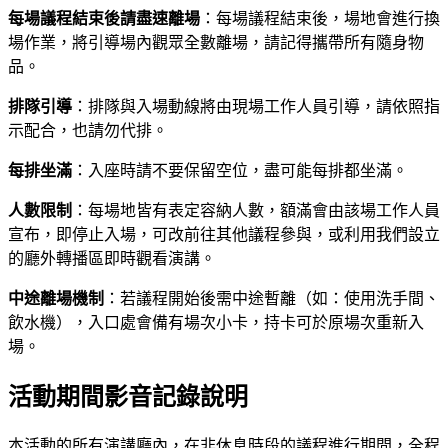
每場議程結束後請盡速離場
：每場議程結束後，場地會進行換
場作業，將引導場內觀眾全數離場，請記得攜帶所有隨身物
品。
排隊引導
：排隊與入場動線將由現場工作人員引導，請依照指
示配合，也請勿代排。
每排坐滿
：入座時請不要保留空位，盡可能每排都坐滿。
人數限制
：每場地皆有表定容納人數，額滿會由該場工作人員
宣布，即停止入場，可改前往其他議程參與，或利用我們設立
的廳外轉播區即時觀看演講。
中途離場機制
：若議程開始後需中途暫離（如：使用洗手間、
飲水機），入口處會備有場次小卡，持卡可於原場次重新入
場。
活動期間影音記錄說明
本活動的所有演講廳內，在非休息時段的議程進行期間，全程